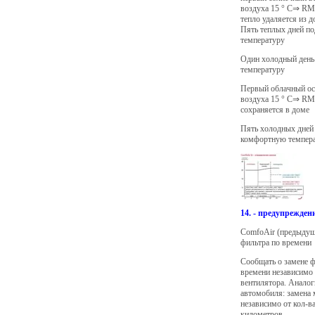
воздуха 15 ° C⇒ RM
тепло удаляется из 
Пять теплых дней п
температуру
Один холодный день
температуру
Первый облачный ос
воздуха 15 ° C⇒ RM
сохраняется в доме
Пять холодных дней
комфортную темпер
14. - предупрежден
ComfoAir (предыдущ
фильтра по времени
Сообщать о замене ф
времени независимо 
вентилятора. Анало
автомобиля: замена 
независимо от кол-в
километров