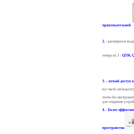
привлекательней
2. -
расширился моде
теперь их 3 -
Q350, Q
3. - легкий доступ
все части легкодост
почти без инструмен
для открытия устрой
4. - Более э
ффектив
пространства