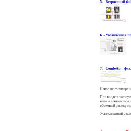
5. - Встроенный ба
6. - Увеличенная п
7. - ComfoAir – ф
Напор вентилятора з
При вводе в эксплуа
напора вентилятора 
объемный
расход воз
Установленный расхо