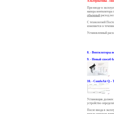
Альтернатива - По
При вводе в эксплуа
напора вентилятора 
объемный
расход воз
С технологией Посто
изменяется в течени
Установленный расхо
8. - Вентиляторы 
9. - Новый способ
10. - ComfoAir Q –
Установщик должен у
устройство определи
После ввода в экспл
между напором вент