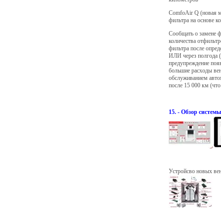
ComfoAir Q (новая м
фильтра на основе к
Сообщать о замене ф
количества отфильтр
фильтра после опред
ИЛИ через полгода (
предупреждение появ
большие расходы вен
обслуживанием автом
после 15 000 км (что
15. - Обзор систе
Устройсво новых ве