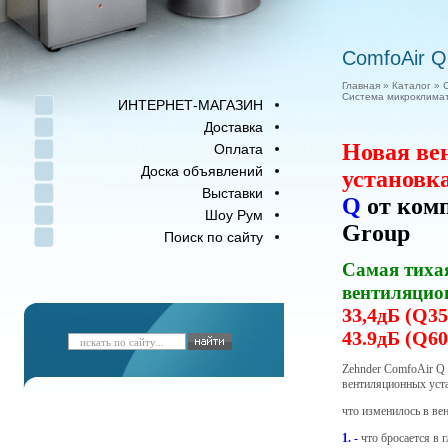
ComfoAir Q
Главная
»
Каталог
»
Система микроклимат
ИНТЕРНЕТ-МАГАЗИН
Доставка
Новая ве
Оплата
Доска объявлений
установк
Выставки
Q
от ком
Шоу Рум
Group
Поиск по сайту
Самая тиха
вентиляцио
33,4дБ (Q35
43.9дБ (Q60
Zehnder ComfoAir Q 
вентиляционных уст
что изменилось в ве
1. -
что бросается в г