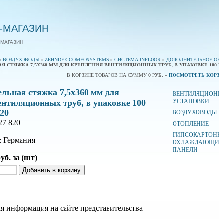
-МАГАЗИН
-МАГАЗИН
»
ВОЗДУХОВОДЫ
»
ZEHNDER COMFOSYSTEMS
»
СИСТЕМА INFLOOR
»
ДОПОЛНИТЕЛЬНОЕ О
 СТЯЖКА 7,5Х360 ММ ДЛЯ КРЕПЛЕНИЯ ВЕНТИЛЯЦИОННЫХ ТРУБ, В УПАКОВКЕ 100 ШТ.
В КОРЗИНЕ ТОВАРОВ НА СУММУ
0
РУБ.
»
ПОСМОТРЕТЬ КОРЗ
ельная стяжка 7,5х360 мм для
ВЕНТИЛЯЦИОН
ентиляционных труб, в упаковке 100
УСТАНОВКИ
820
ВОЗДУХОВОДЫ
27 820
ОТОПЛЕНИЕ
ГИПСОКАРТОН
: Германия
ОХЛАЖДАЮЩИ
ПАНЕЛИ
уб. за (шт)
я информация на сайте представительства