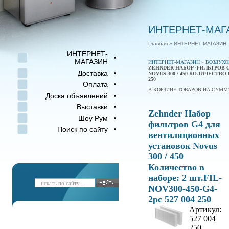
ИНТЕРНЕТ-МАГ
Главная
» ИНТЕРНЕТ-МАГАЗИН
ИНТЕРНЕТ-
МАГАЗИН
ИНТЕРНЕТ-МАГАЗИН
»
ВОЗДУХ
ZEHNDER НАБОР ФИЛЬТРОВ 
Доставка
NOVUS 300 / 450 КОЛИЧЕСТВО В
250
Оплата
В КОРЗИНЕ ТОВАРОВ НА СУМ
Доска объявлений
Выставки
Zehnder Набор
Шоу Рум
фильтров G4 для
Поиск по сайту
вентиляционных
установок Novus
300 / 450
Количество в
наборе: 2 шт.FIL-
NOV300-450-G4-
2pc 527 004 250
Артикул:
527 004
250